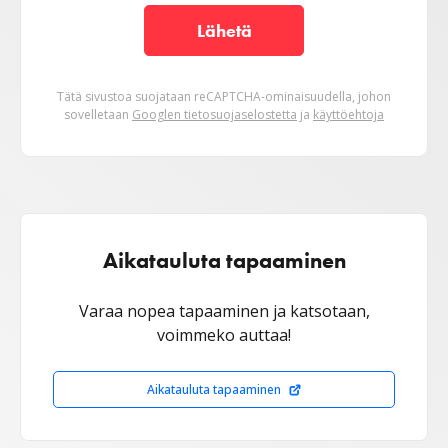
Lähetä
Tätä sivustoa suojataan reCAPTCHA-ominaisuudella, johon
sovelletaan
Googlen tietosuojaselostetta
ja
käyttöehtoja
Aikatauluta tapaaminen
Varaa nopea tapaaminen ja katsotaan,
voimmeko auttaa!
Aikatauluta tapaaminen