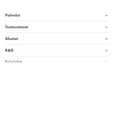
Palvelut
Testaustasot
Alustat
R&D
Toimialat
Yritys
Tietopankki
Haemme työntekijöitä!