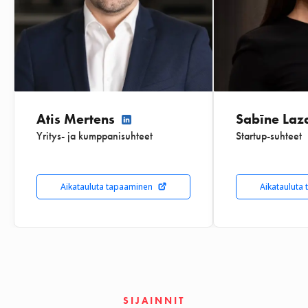
Atis Mertens
Sabīne Laz
Yritys- ja kumppanisuhteet
Startup-suhteet
Aikatauluta tapaaminen
Aikatauluta
SIJAINNIT