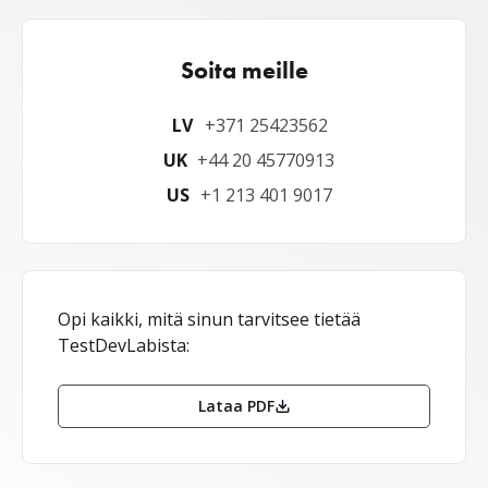
Soita meille
LV
+371 25423562
UK
+44 20 45770913
US
+1 213 401 9017
Opi kaikki, mitä sinun tarvitsee tietää
TestDevLabista:
Lataa PDF