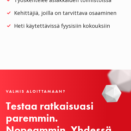
Kehittäjiä, joilla on tarvittava osaaminen
Heti käytettävissä fyysisiin kokouksiin
VALMIS ALOITTAMAAN?
Testaa ratkaisuasi 
paremmin.

Nopeammin. Yhdessä.