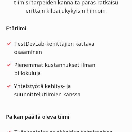
tiimisi tarpeiden kannalta paras ratkaisu
erittäin kilpailukykyisin hinnoin.
Etätiimi
TestDevLab-kehittäjien kattava
osaaminen
Pienemmät kustannukset ilman
piilokuluja
Yhteistyötä kehitys- ja
suunnittelutiimien kanssa
Paikan päällä oleva tiimi
Työskentelee asiakkaiden toimistoissa