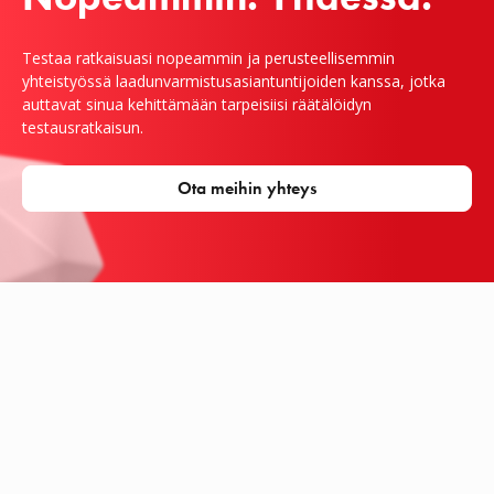
Testaa ratkaisuasi nopeammin ja perusteellisemmin
yhteistyössä laadunvarmistusasiantuntijoiden kanssa, jotka
auttavat sinua kehittämään tarpeisiisi räätälöidyn
testausratkaisun.
Ota meihin yhteys