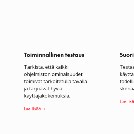
Toiminnallinen testaus
Suor
Tarkista, että kaikki
Testaa
ohjelmiston ominaisuudet
käyttä
toimivat tarkoitetulla tavalla
todell
ja tarjoavat hyviä
skenaa
käyttäjäkokemuksia.
Lue lis
Lue lisää