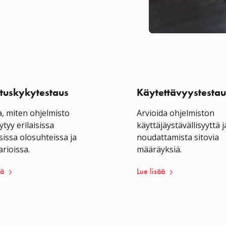
ituskykytestaus
Käytettävyystestau
, miten ohjelmisto
Arvioida ohjelmiston
ytyy erilaisissa
käyttäjäystävällisyyttä j
isissa olosuhteissa ja
noudattamista sitovia
rioissa.
määräyksiä.
ää
Lue lisää