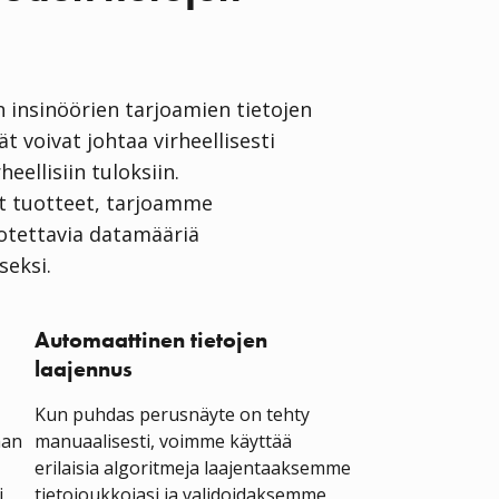
 insinöörien tarjoamien tietojen
t voivat johtaa virheellisesti
heellisiin tuloksiin.
 tuotteet, tarjoamme
luotettavia datamääriä
seksi.
Automaattinen tietojen
laajennus
Kun puhdas perusnäyte on tehty
aan
manuaalisesti, voimme käyttää
erilaisia algoritmeja laajentaaksemme
i
tietojoukkojasi ja validoidaksemme