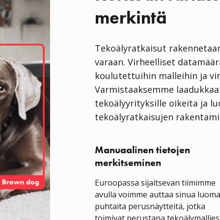
merkintä
Tekoälyratkaisut rakennetaan
varaan. Virheelliset datamäärä
koulutettuihin malleihin ja vir
Varmistaaksemme laadukkaat
tekoälyyrityksille oikeita ja 
tekoälyratkaisujen rakentami
Manuaalinen tietojen
merkitseminen
Euroopassa sijaitsevan tiimimme
avulla voimme auttaa sinua luom
puhtaita perusnäytteitä, jotka
toimivat perustana tekoälymallies