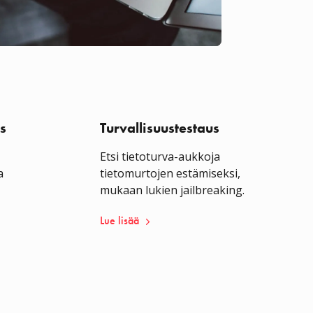
s
Turvallisuustestaus
Etsi tietoturva-aukkoja
a
tietomurtojen estämiseksi,
mukaan lukien jailbreaking.
Lue lisää