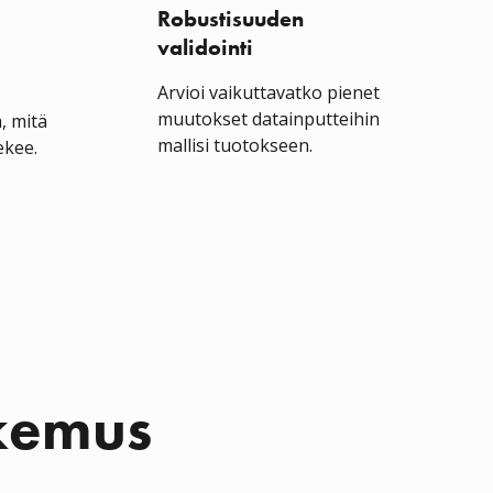
Robustisuuden
validointi
Arvioi vaikuttavatko pienet
muutokset datainputteihin
ä, mitä
mallisi tuotokseen.
ekee.
okemus