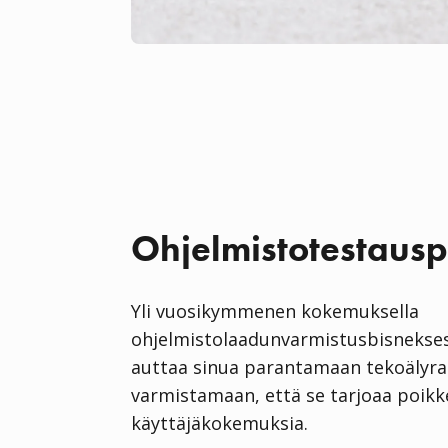
Ohjelmistotestausp
Yli vuosikymmenen kokemuksella
ohjelmistolaadunvarmistusbisneks
auttaa sinua parantamaan tekoälyrat
varmistamaan, että se tarjoaa poikke
käyttäjäkokemuksia.