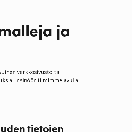
malleja ja
vuinen verkkosivusto tai
ksia. Insinööritiimimme avulla
uden tietojen