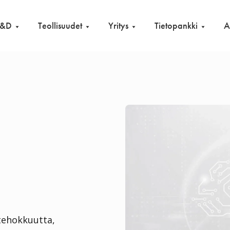
R&D
Teollisuudet
Yritys
Tietopankki
A
 tehokkuutta,