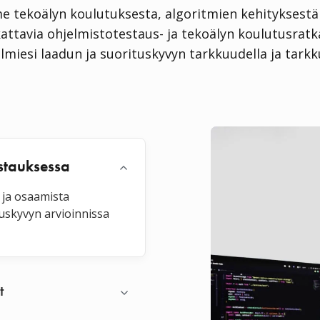
 tekoälyn koulutuksesta, algoritmien kehityksestä 
attavia ohjelmistotestaus- ja tekoälyn koulutusratka
elmiesi laadun ja suorituskyvyn tarkkuudella ja tarkk
stauksessa
 ja osaamista
tuskyvyn arvioinnissa
t