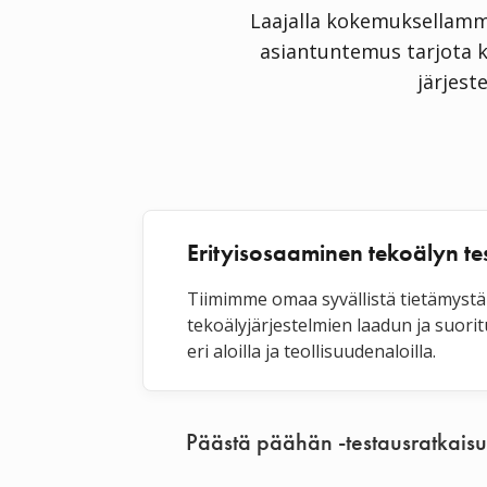
Laajalla kokemuksellamme
asiantuntemus tarjota k
järjest
Erityisosaaminen tekoälyn te
Tiimimme omaa syvällistä tietämystä
tekoälyjärjestelmien laadun ja suori
eri aloilla ja teollisuudenaloilla.
Päästä päähän -testausratkaisu