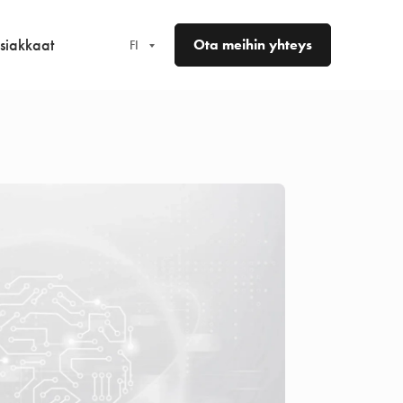
siakkaat
Ota meihin yhteys
FI
EN
FR
DE
ES
NO
SV
FI
DA
LV