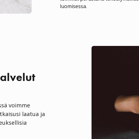
luomisessa.
alvelut
essä voimme
kaisusi laatua ja
uksellisia