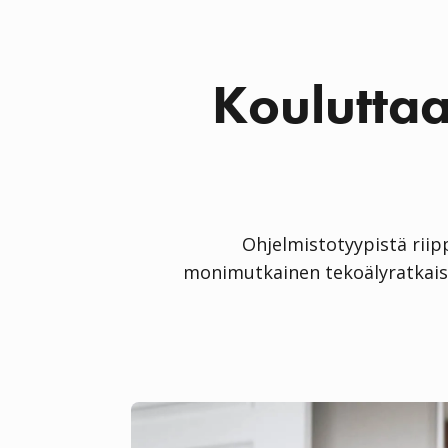
Kouluttaa
Ohjelmistotyypistä riip
monimutkainen tekoälyratkaisu