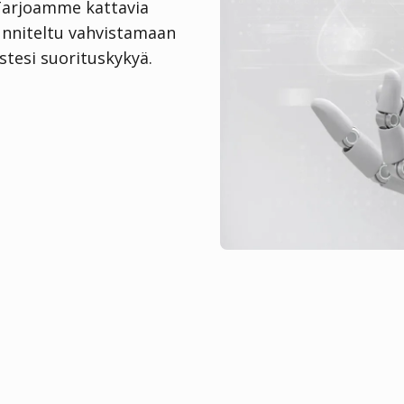
 Tarjoamme kattavia
unniteltu vahvistamaan
stesi suorituskykyä.