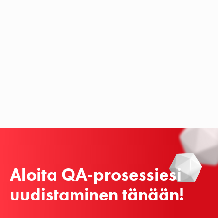
Aloita QA-prosessiesi 
uudistaminen tänään!