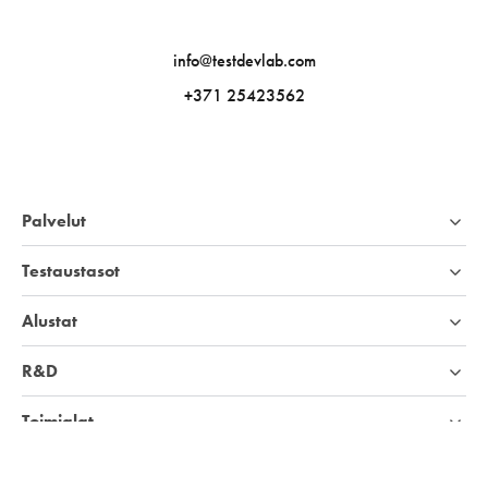
info@testdevlab.com
+371 25423562
Palvelut
Testaustasot
Alustat
R&D
Toimialat
Yritys