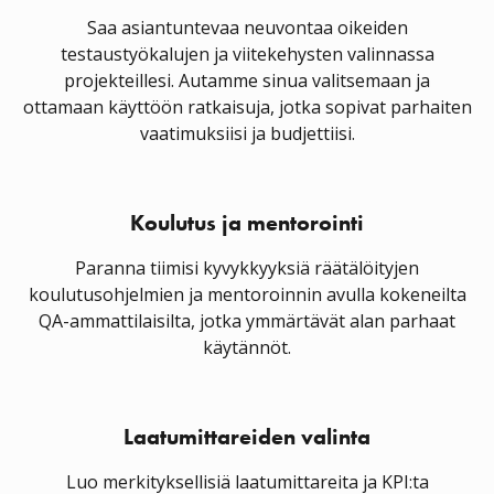
Saa asiantuntevaa neuvontaa oikeiden
testaustyökalujen ja viitekehysten valinnassa
projekteillesi. Autamme sinua valitsemaan ja
ottamaan käyttöön ratkaisuja, jotka sopivat parhaiten
vaatimuksiisi ja budjettiisi.
Koulutus ja mentorointi
Paranna tiimisi kyvykkyyksiä räätälöityjen
koulutusohjelmien ja mentoroinnin avulla kokeneilta
QA-ammattilaisilta, jotka ymmärtävät alan parhaat
käytännöt.
Laatumittareiden valinta
Luo merkityksellisiä laatumittareita ja KPI:ta