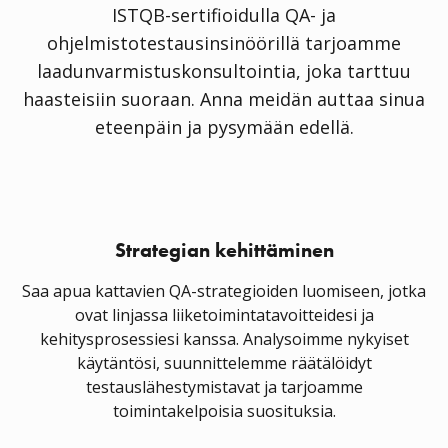
ISTQB-sertifioidulla QA- ja
ohjelmistotestausinsinöörillä tarjoamme
laadunvarmistuskonsultointia, joka tarttuu
haasteisiin suoraan. Anna meidän auttaa sinua
eteenpäin ja pysymään edellä.
Strategian kehittäminen
Saa apua kattavien QA-strategioiden luomiseen, jotka
ovat linjassa liiketoimintatavoitteidesi ja
kehitysprosessiesi kanssa. Analysoimme nykyiset
käytäntösi, suunnittelemme räätälöidyt
testauslähestymistavat ja tarjoamme
toimintakelpoisia suosituksia.