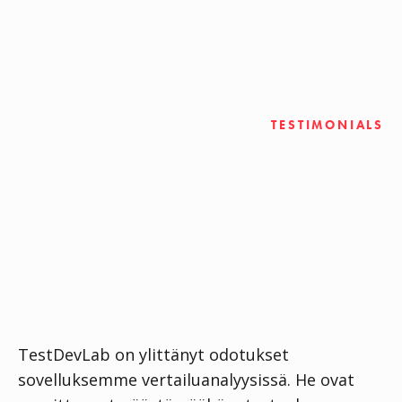
TESTIMONIALS
Suuri hyöty tiimillemme
TestDevLab on ylittänyt odotukset
LI
sovelluksemme vertailuanalyysissä. He ovat
ka