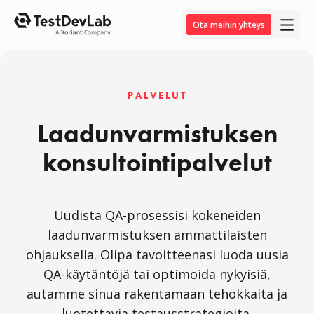
Ota meihin yhteys
PALVELUT
Laadunvarmistuksen
konsultointipalvelut
Uudista QA-prosessisi kokeneiden
laadunvarmistuksen ammattilaisten
ohjauksella. Olipa tavoitteenasi luoda uusia
QA-käytäntöjä tai optimoida nykyisiä,
autamme sinua rakentamaan tehokkaita ja
luotettavia testausstrategioita.