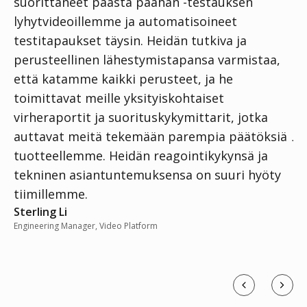
suorittaneet päästä päähän -testauksen
mi
lyhytvideoillemme ja automatisoineet
ha
testitapaukset täysin. Heidän tutkiva ja
ko
perusteellinen lähestymistapansa varmistaa,
He
että katamme kaikki perusteet, ja he
ti
toimittavat meille yksityiskohtaiset
to
virheraportit ja suorituskykymittarit, jotka
an
Ju
auttavat meitä tekemään parempia päätöksiä
LIN
tuotteellemme. Heidän reagointikykynsä ja
tekninen asiantuntemuksensa on suuri hyöty
tiimillemme.
Sterling Li
Engineering Manager, Video Platform