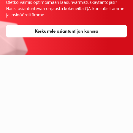
Oletko valmis optimoimaan laadunvarmistuskäytäntöjäsi?
Hanki asiantuntevaa ohjausta kokeneilta QA-konsulteiltamme
ja insinööreiltämme.
Keskustele asiantuntijan kanssa