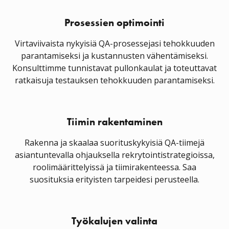
Prosessien optimointi
Virtaviivaista nykyisiä QA-prosessejasi tehokkuuden
parantamiseksi ja kustannusten vähentämiseksi.
Konsulttimme tunnistavat pullonkaulat ja toteuttavat
ratkaisuja testauksen tehokkuuden parantamiseksi.
Tiimin rakentaminen
Rakenna ja skaalaa suorituskykyisiä QA-tiimejä
asiantuntevalla ohjauksella rekrytointistrategioissa,
roolimäärittelyissä ja tiimirakenteessa. Saa
suosituksia erityisten tarpeidesi perusteella.
Työkalujen valinta