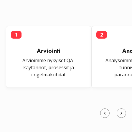
1
2
Arviointi
Ana
Arvioimme nykyiset QA-
Analysoimme
käytännöt, prosessit ja
tunn
ongelmakohdat.
parannu