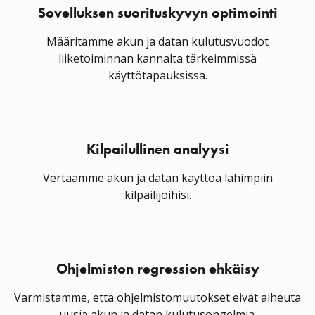
Sovelluksen suorituskyvyn optimointi
Määritämme akun ja datan kulutusvuodot
liiketoiminnan kannalta tärkeimmissä
käyttötapauksissa.
Kilpailullinen analyysi
Vertaamme akun ja datan käyttöä lähimpiin
kilpailijoihisi.
Ohjelmiston regression ehkäisy
Varmistamme, että ohjelmistomuutokset eivät aiheuta
uusia akun ja datan kulutusongelmia.