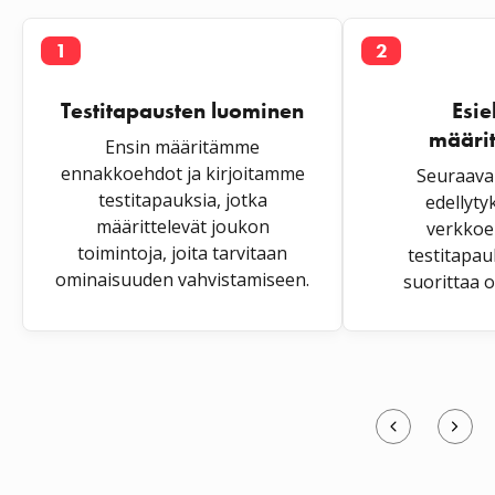
1
2
Testitapausten luominen
Esie
määri
Ensin määritämme
ennakkoehdot ja kirjoitamme
Seuraava
testitapauksia, jotka
edellyty
määrittelevät joukon
verkkoeh
toimintoja, joita tarvitaan
testitapau
ominaisuuden vahvistamiseen.
suorittaa o