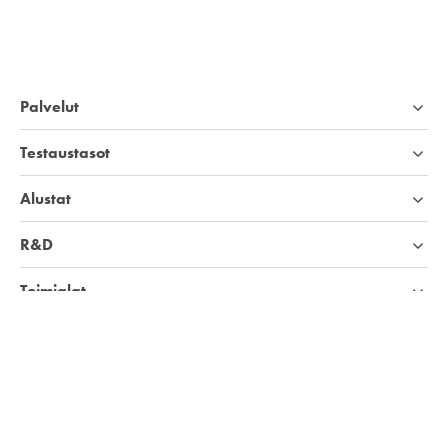
Palvelut
Testaustasot
Alustat
R&D
Toimialat
Yritys
Tietopankki