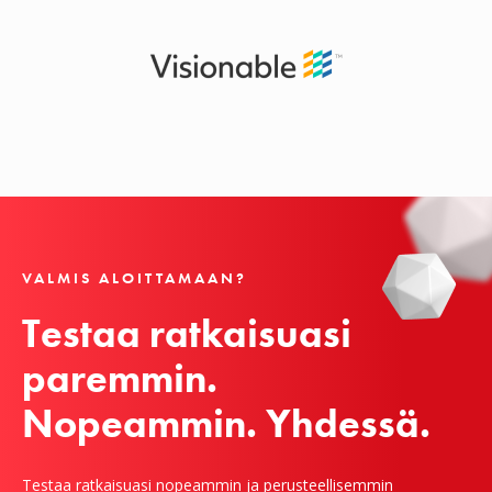
VALMIS ALOITTAMAAN?
Testaa ratkaisuasi 
paremmin.

Nopeammin. Yhdessä.
Testaa ratkaisuasi nopeammin ja perusteellisemmin