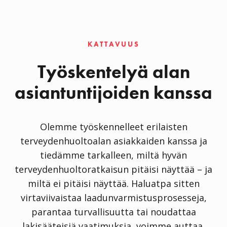
KATTAVUUS
Työskentelyä alan
asiantuntijoiden kanssa
Olemme työskennelleet erilaisten
terveydenhuoltoalan asiakkaiden kanssa ja
tiedämme tarkalleen, miltä hyvän
terveydenhuoltoratkaisun pitäisi näyttää – ja
miltä ei pitäisi näyttää. Haluatpa sitten
virtaviivaistaa laadunvarmistusprosesseja,
parantaa turvallisuutta tai noudattaa
lakisääteisiä vaatimuksia, voimme auttaa.