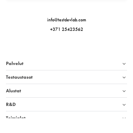
info@testdevlab.com
+371 25423562
Palvelut
Testaustasot
Alustat
R&D
Toimialat
Yritys