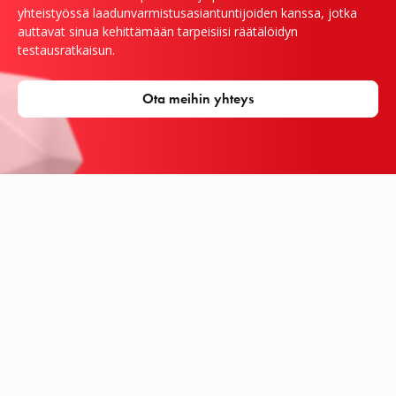
yhteistyössä laadunvarmistusasiantuntijoiden kanssa, jotka
auttavat sinua kehittämään tarpeisiisi räätälöidyn
testausratkaisun.
Ota meihin yhteys