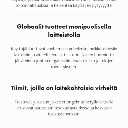
toiminnallisuuksia ja heikentää käyttäjien pysyvyyttä.
Globaalit tuotteet monipuolisella
laitteistolla
Käyttäjät luottavat vanhempiin puhelimiin, heikkotehoisiin
laitteisiin ja alueelliseen laitteistoon. Niiden huomiotta
jättäminen johtaa negatiivisiin arvosteluihin ja tulojen
menetykseen.
Tiimit, joilla on laitekohtaisia virheitä
Toistuvat julkaisun jälkeiset ongelmat tietyillä laitteilla
viittaavat puutteisiin testikattavuudessa ja kasvaviin
tukikustannuksiin.