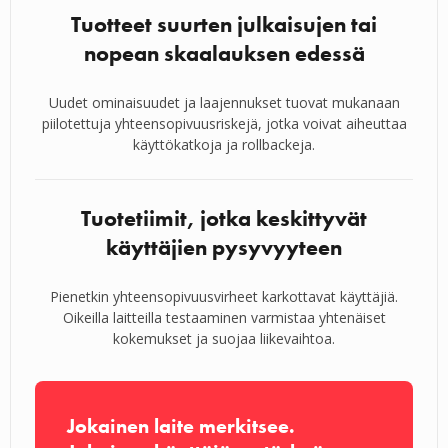
Tuotteet suurten julkaisujen tai
nopean skaalauksen edessä
Uudet ominaisuudet ja laajennukset tuovat mukanaan
piilotettuja yhteensopivuusriskejä, jotka voivat aiheuttaa
käyttökatkoja ja rollbackeja.
Tuotetiimit, jotka keskittyvät
käyttäjien pysyvyyteen
Pienetkin yhteensopivuusvirheet karkottavat käyttäjiä.
Oikeilla laitteilla testaaminen varmistaa yhtenäiset
kokemukset ja suojaa liikevaihtoa.
Jokainen laite merkitsee.