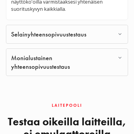
näyttöko'oilla varmistaaksesi yhtenäisen
suorituskyvyn kaikkialla.
Selainyhteensopivuustestaus
Monialustainen
yhteensopivuustestaus
LAITEPOOLI
Testaa oikeilla laitteilla,
ei emulaattoreilla