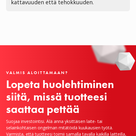
kattavuuden että tehokkuuden.
VALMIS ALOITTAMAAN?
Lopeta huolehtiminen 
siitä, missä tuotteesi 
saattaa pettää
Suojaa investointisi. Älä anna yksittäisen laite- tai
selainkohtaisen ongelman mitätöidä kuukausien työtä.
Varmista, että tuotteesi toimii samalla tavalla kaikilla laitteilla,