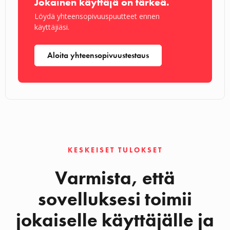
Jokainen käyttäjä on tärkeä.
Löydä yhteensopivuuspuutteet ennen
käyttäjiäsi.
Aloita yhteensopivuustestaus
KESKEISET TULOKSET
Varmista, että
sovelluksesi toimii
jokaiselle käyttäjälle ja