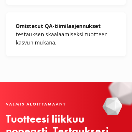
Omistetut QA-tiimilaajennukset
testauksen skaalaamiseksi tuotteen
kasvun mukana.
VALMIS ALOITTAMAAN?
Tuotteesi liikkuu 
nopeasti. Testauksesi 