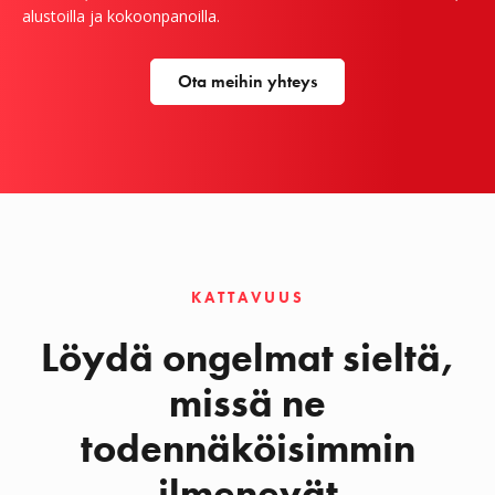
alustoilla ja kokoonpanoilla.
Ota meihin yhteys
KATTAVUUS
Löydä ongelmat sieltä,
missä ne
todennäköisimmin
ilmenevät