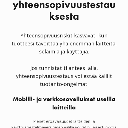
yhteensopivuustestau
ksesta
Yhteensopivuusriskit kasvavat, kun
tuotteesi tavoittaa yhä enemmän laitteita,
selaimia ja käyttäjiä.
Jos tunnistat tilanteesi alla,
yhteensopivuustestaus voi estää kalliit
tuotanto-ongelmat.
Mobiili- ja verkkosovellukset useilla
laitteilla
Pienet eroavaisuudet laitteiden ja
käyttöjärjestelmäversioiden välillä voivat hiljaisesti rikkoa