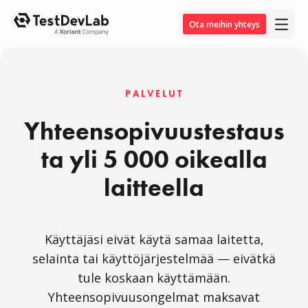
Ota meihin yhteys
PALVELUT
Yhteensopivuustestaus
ta yli 5 000 oikealla
laitteella
Käyttäjäsi eivät käytä samaa laitetta,
selainta tai käyttöjärjestelmää — eivätkä
tule koskaan käyttämään.
Yhteensopivuusongelmat maksavat