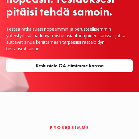
pitäisi tehdä samoin.
Testaa ratkaisuasi nopeammin ja perusteellisemmin
yhteistyössä laadunvarmistusasiantuntijoiden kanssa, jotka
auttavat sinua kehittämään tarpeisiisi räätälöidyn
testausratkaisun.
Keskustele QA-tiimimme kanssa
PROSESSIMME